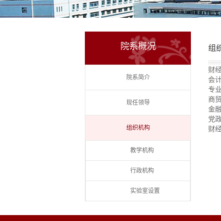
院系概况
组
财
院系简介
会
专
商
现任领导
金
党
组织机构
财
教学机构
行政机构
实验室设置