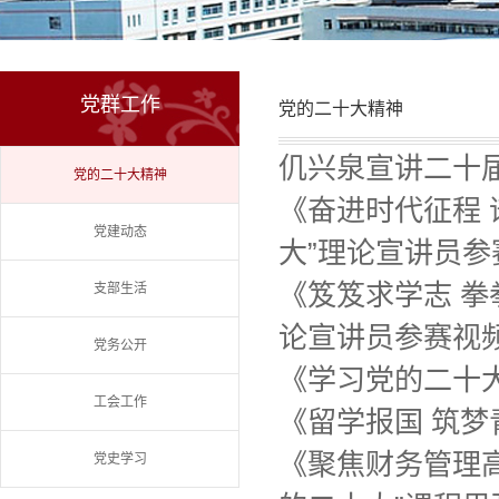
党群工作
党的二十大精神
仉兴泉宣讲二十
党的二十大精神
《奋进时代征程 
党建动态
大”理论宣讲员参
《笈笈求学志 拳
支部生活
论宣讲员参赛视
党务公开
《学习党的二十大
工会工作
《留学报国 筑梦
《聚焦财务管理
党史学习